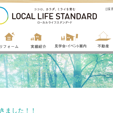
[
採
きました！！