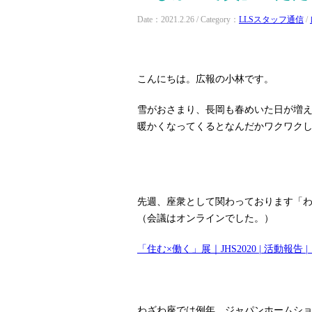
Date：2021.2.26 / Category：
LLSスタッフ通信
/
こんにちは。広報の小林です。
雪がおさまり、長岡も春めいた日が増え
暖かくなってくるとなんだかワクワクし
先週、座衆として関わっております「
（会議はオンラインでした。）
「住む×働く」展｜JHS2020 | 活動報告 
わざわ座では例年、ジャパンホームシ