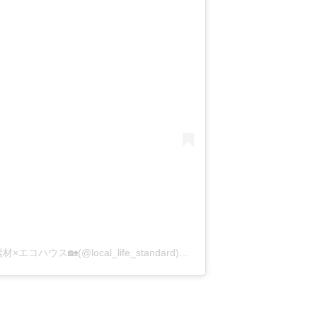
ローカルライフスタンダード｜自然素材×エコハウス🏡(@local_life_standard)がシェアした投稿