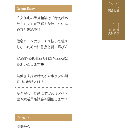
Recent Entry
問合わせ
注文住宅の予算相談は「考え始め
たらすぐ」が正解！失敗しない進
め方と確認事項
資料請求
住宅ローンのボーナス払いで後悔
しないための注意点と賢い選び方
PASSIVEHOUSE OPEN WEEKSに
参加いたします🏠
共働き夫婦が叶える家事ラクの間
取りの秘訣とは？
かきがわ不動産にて実家リノベ・
空き家活用相談会を開催します！
Category
現場から