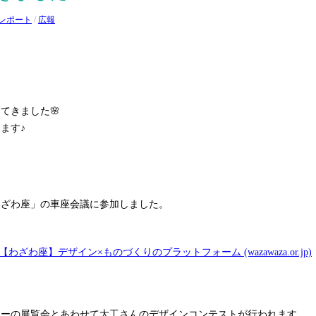
レポート
/
広報
てきました🌸
ます♪
わざわ座」の車座会議に参加しました。
| 【わざわ座】デザイン×ものづくりのプラットフォーム (wazawaza.or.jp)
ョーの展覧会とあわせて大工さんのデザインコンテストが行われます。