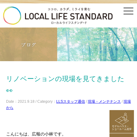
tog
nav
リノベーションの現場を見てきました
👀
Date：2021.9.18 / Category：
LLSスタッフ通信
/
現場・メンテナンス
/
現場
から
モデルハウス・
ショールーム見学
こんにちは、広報の小林です。