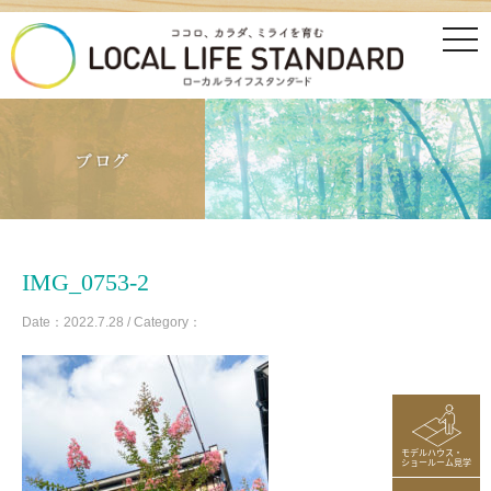
tog
nav
IMG_0753-2
Date：2022.7.28 / Category：
モデルハウス・
ショールーム見学