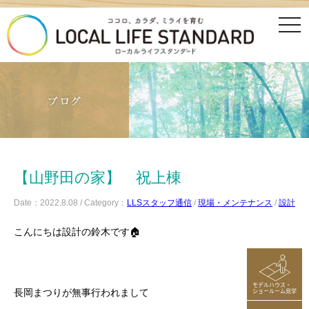
tog
nav
【山野田の家】 祝上棟
Date：2022.8.08 / Category：
LLSスタッフ通信
/
現場・メンテナンス
/
設計
こんにちは設計の鈴木です🏠
モデルハウス・
ショールーム見学
長岡まつりが無事行われまして