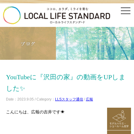
tog
nav
YouTubeに『沢田の家』の動画をUPしま
した✨
Date：2023.9.05 / Category：
LLSスタッフ通信
/
広報
こんにちは、広報の吉井です☀
モデルハウス・
ショールーム見学