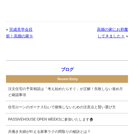
«
完成見学会目
高畑の家にお邪魔
前！高畑の家🌞
してきました🚶
»
ブログ
Recent Entry
注文住宅の予算相談は「考え始めたらすぐ」が正解！失敗しない進め方
と確認事項
住宅ローンのボーナス払いで後悔しないための注意点と賢い選び方
PASSIVEHOUSE OPEN WEEKSに参加いたします🏠
共働き夫婦が叶える家事ラクの間取りの秘訣とは？