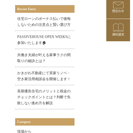
Recent Entry
問合わせ
住宅ローンのボーナス払いで後悔
しないための注意点と賢い選び方
資料請求
PASSIVEHOUSE OPEN WEEKSに
参加いたします🏠
内
共働き夫婦が叶える家事ラクの間
取りの秘訣とは？
！
かきがわ不動産にて実家リノベ・
空き家活用相談会を開催します！
長期優良住宅のメリットと税金の
チェックポイントとは？判断で失
敗しない進め方を解説
Category
現場から