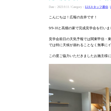
Date：2023.9.11 / Category：
LLSスタッフ通信
/
こんにちは！広報の吉井です！
9/9-10と高畑の家で完成見学会を行い
見学会前日の天気予報では関東甲信・
では特に天候が崩れることなく無事にイ
この度ご協力いただきましたお施主様