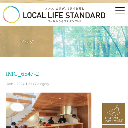
tog
nav
IMG_6547-2
Date：2024.1.31 / Category：
モデルハウス・
ショールーム見学