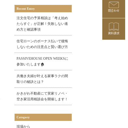
Recent Entry
問合わせ
注文住宅の予算相談は「考え始め
たらすぐ」が正解！失敗しない進
め方と確認事項
資料請求
住宅ローンのボーナス払いで後悔
しないための注意点と賢い選び方
PASSIVEHOUSE OPEN WEEKSに
参加いたします🏠
共働き夫婦が叶える家事ラクの間
取りの秘訣とは？
かきがわ不動産にて実家リノベ・
空き家活用相談会を開催します！
Category
現場から