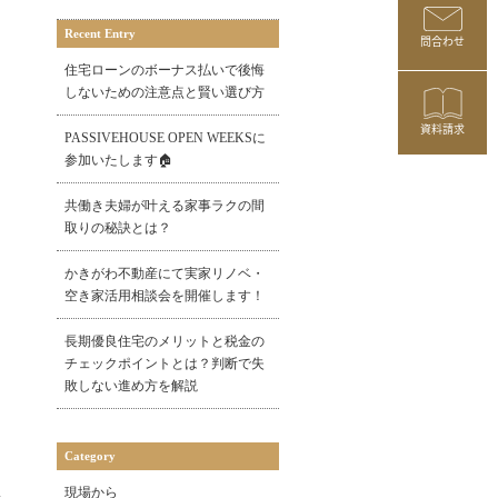
Recent Entry
問合わせ
住宅ローンのボーナス払いで後悔
しないための注意点と賢い選び方
資料請求
PASSIVEHOUSE OPEN WEEKSに
参加いたします🏠
共働き夫婦が叶える家事ラクの間
取りの秘訣とは？
かきがわ不動産にて実家リノベ・
空き家活用相談会を開催します！
長期優良住宅のメリットと税金の
チェックポイントとは？判断で失
敗しない進め方を解説
Category
現場から