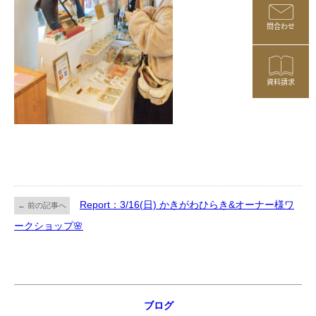
問合わせ
資料請求
Report：3/16(日) かきがわひらき&オーナー様ワ
← 前の記事へ
ークショップ🌸
ブログ