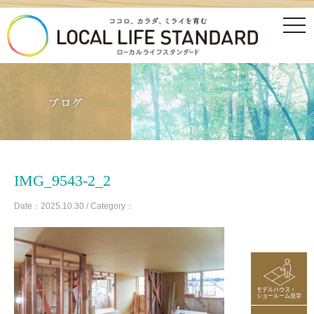
tog
nav
IMG_9543-2_2
Date：2025.10.30 / Category：
モデルハウス・
ショールーム見学