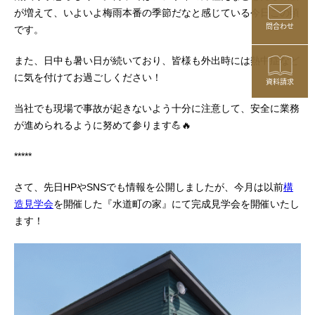
が増えて、いよいよ梅雨本番の季節だなと感じている今日この頃
問合わせ
です。
また、日中も暑い日が続いており、皆様も外出時には熱中症など
に気を付けてお過ごしください！
資料請求
当社でも現場で事故が起きないよう十分に注意して、安全に業務
が進められるように努めて参ります💪🔥
*****
さて、先日HPやSNSでも情報を公開しましたが、今月は以前
構
造見学会
を開催した『水道町の家』にて完成見学会を開催いたし
ます！