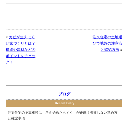
«
カビが生えにく
注文住宅の土地選
い家づくりとは？
びで地盤の注意点
構造や建材などの
と確認方法
»
ポイントをチェッ
ク！
ブログ
Recent Entry
注文住宅の予算相談は「考え始めたらすぐ」が正解！失敗しない進め方
と確認事項