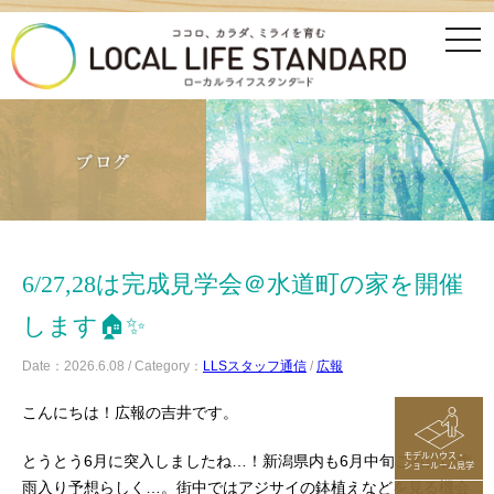
tog
nav
6/27,28は完成見学会＠水道町の家を開催
します🏠✨
Date：2026.6.08 / Category：
LLSスタッフ通信
/
広報
こんにちは！広報の吉井です。
モデルハウス・
とうとう6月に突入しましたね…！新潟県内も6月中旬ごろには梅
ショールーム見学
雨入り予想らしく…。街中ではアジサイの鉢植えなどを見る機会