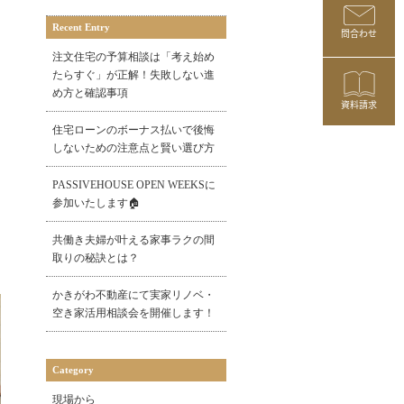
Recent Entry
問合わせ
注文住宅の予算相談は「考え始め
たらすぐ」が正解！失敗しない進
め方と確認事項
資料請求
住宅ローンのボーナス払いで後悔
出
しないための注意点と賢い選び方
PASSIVEHOUSE OPEN WEEKSに
参加いたします🏠
共働き夫婦が叶える家事ラクの間
を
取りの秘訣とは？
かきがわ不動産にて実家リノベ・
空き家活用相談会を開催します！
Category
現場から