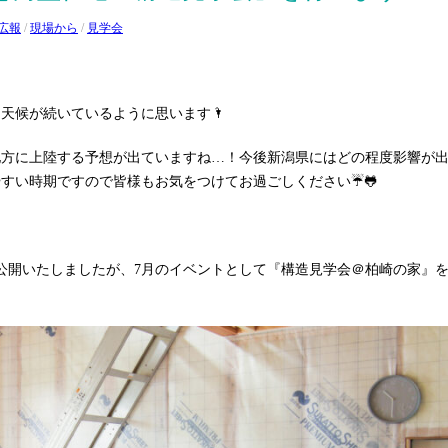
広報
/
現場から
/
見学会
天候が続いているように思います🌂
州地方に上陸する予想が出ていますね…！今後新潟県にはどの程度影響が
すい時期ですので皆様もお気をつけてお過ごしください☔🐸
を公開いたしましたが、7月のイベントとして『構造見学会＠柏崎の家』