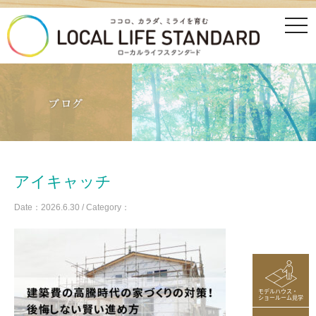
tog
nav
アイキャッチ
Date：2026.6.30 / Category：
モデルハウス・
ショールーム見学