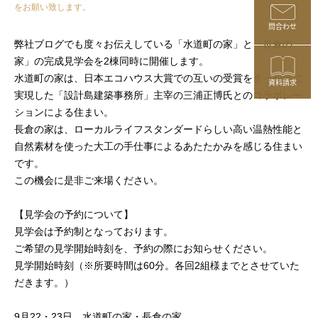
をお願い致します。
問合わせ
弊社ブログでも度々お伝えしている「水道町の家」と「長倉の
家」の完成見学会を2棟同時に開催します。
水道町の家は、日本エコハウス大賞での互いの受賞をきっかけに
資料請求
実現した「設計島建築事務所」主宰の三浦正博氏とのコラボレー
ションによる住まい。
長倉の家は、ローカルライフスタンダードらしい高い温熱性能と
自然素材を使った大工の手仕事によるあたたかみを感じる住まい
です。
この機会に是非ご来場ください。
【見学会の予約について】
見学会は予約制となっております。
ご希望の見学開始時刻を、予約の際にお知らせください。
見学開始時刻（※所要時間は60分。各回2組様までとさせていた
だきます。）
9月22・23日、水道町の家・長倉の家