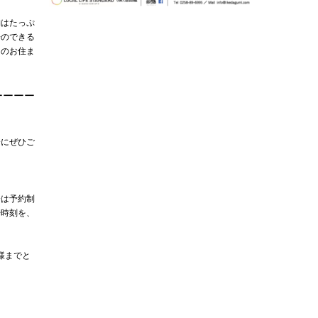
納はたっぷ
房のできる
らのお住ま
ーーーー
会にぜひご
会は予約制
始時刻を、
様までと