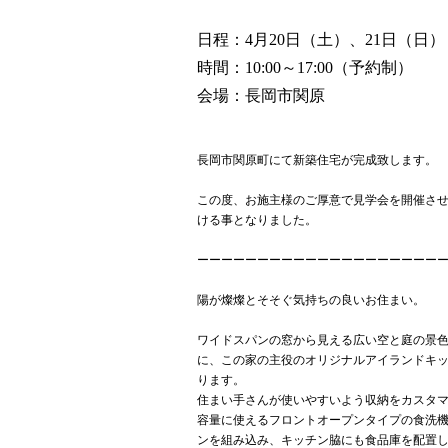
日程：4月20日（土）、21日（日）
時間：10:00～17:00（予約制）
会場：長岡市関原
長岡市関原町にて新築住宅が完成致します。
この度、お施主様のご厚意で見学会を開催さ
ける事となりました。
ーーーーーーーーーーーーーーーーーーーー
陽が燦燦とそそぐ気持ちの良いお住まい。
ワイドスパンの窓から見える広い空と庭の景
に、この家の主役のオリジナルアイランドキ
ります。
住まい手さんが使いやすいよう収納をカスタ
容量に使えるフロントオープンタイプの食洗
ンを組み込み、キッチン脇にも食品庫を配置