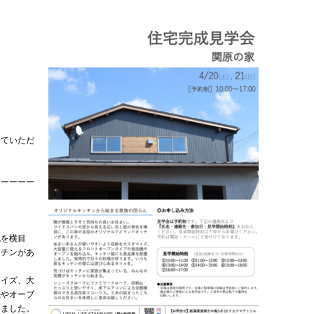
せていただ
ーーーーー
色を横目
ッチンがあ
マイズ、大
機やオーブ
しました。