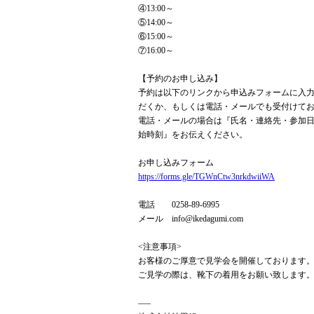
④13:00～
⑤14:00～
⑥15:00～
⑦16:00～
【予約のお申し込み】
予約は以下のリンクから申込みフォームに入
だくか、もしくは電話・メールでも受付けて
電話・メールの場合は『氏名・連絡先・参加
始時刻』をお伝えください。
お申し込みフォーム
https://forms.gle/TGWnCtw3nrkdwiiWA
電話 0258-89-6995
メール info@ikedagumi.com
<注意事項>
お客様のご厚意で見学会を開催しております
ご見学の際は、靴下の着用をお願い致します
—–