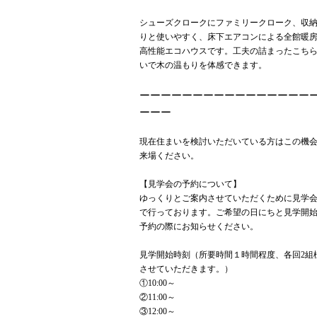
シューズクロークにファミリークローク、収
りと使いやすく、床下エアコンによる全館暖
高性能エコハウスです。工夫の詰まったこち
いで木の温もりを体感できます。
ーーーーーーーーーーーーーーーー
ーーー
現在住まいを検討いただいている方はこの機
来場ください。
【見学会の予約について】
ゆっくりとご案内させていただくために見学
で行っております。ご希望の日にちと見学開
予約の際にお知らせください。
見学開始時刻（所要時間１時間程度、各回2組
させていただきます。）
①10:00～
②11:00～
③12:00～