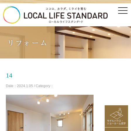
tog
nav
14
Date：2024.1.05 / Category：
モデルハウス・
ショールーム見学