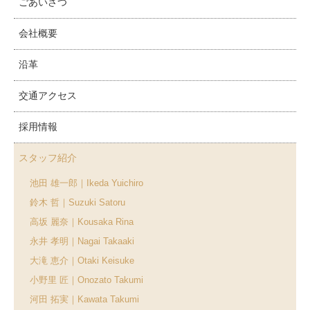
ごあいさつ
会社概要
沿革
交通アクセス
採用情報
スタッフ紹介
池田 雄一郎｜Ikeda Yuichiro
鈴木 哲｜Suzuki Satoru
高坂 麗奈｜Kousaka Rina
永井 孝明｜Nagai Takaaki
大滝 恵介｜Otaki Keisuke
小野里 匠｜Onozato Takumi
河田 拓実｜Kawata Takumi