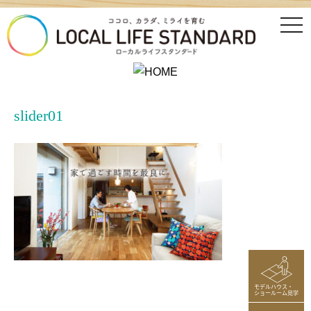
tog
nav
slider01
モデルハウス・
ショールーム見学