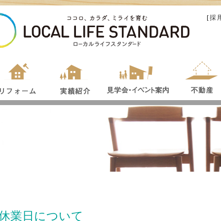
[
採
休業日について