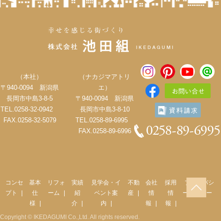
（本社）
（ナカジマアトリ
〒940-0094 新潟県
エ）
長岡市中島3-8-5
〒940-0094 新潟県
TEL.0258-32-0942
長岡市中島3-8-10
FAX.0258-32-5079
TEL.0258-89-6995
FAX.0258-89-6996
コンセ
基本
リフォ
実績
見学会・イ
不動
会社
採用
プライバシ
プト
仕
ーム
紹
ベント案
産
情
情
ーポリシー
様
介
内
報
報
Copyright © IKEDAGUMI Co.,Ltd. All rights reserved.