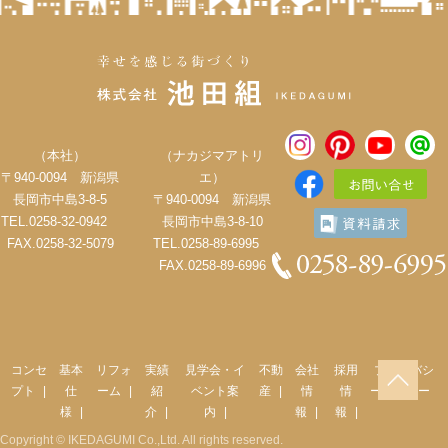
（本社）
（ナカジマアトリ
〒940-0094 新潟県
エ）
長岡市中島3-8-5
〒940-0094 新潟県
TEL.0258-32-0942
長岡市中島3-8-10
FAX.0258-32-5079
TEL.0258-89-6995
FAX.0258-89-6996
コンセ
基本
リフォ
実績
見学会・イ
不動
会社
採用
プライバシ
プト
仕
ーム
紹
ベント案
産
情
情
ーポリシー
様
介
内
報
報
Copyright © IKEDAGUMI Co.,Ltd. All rights reserved.