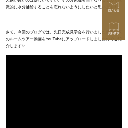
天候が良いのは嬉しいですが、その分気温も高くなりますので意
識的に水分補給することを忘れないようにしたいと思います！
問合わせ
さて、今回のブログでは、先日完成見学会を行いました
長岡の家
資料請求
のルームツアー動画をYouTubeにアップロードしましたのでご紹
介します✨