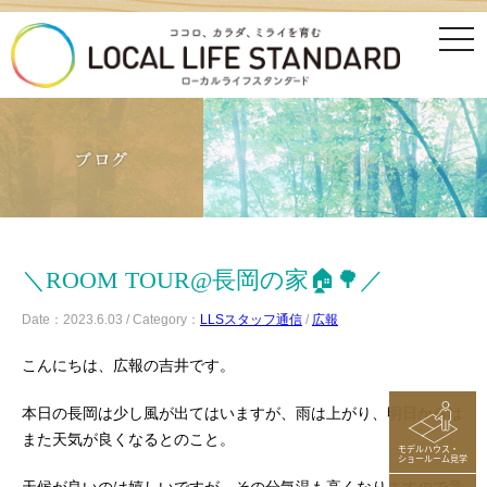
tog
nav
＼ROOM TOUR@長岡の家🏠🌳／
Date：2023.6.03 / Category：
LLSスタッフ通信
/
広報
こんにちは、広報の吉井です。
本日の長岡は少し風が出てはいますが、雨は上がり、明日からは
また天気が良くなるとのこと。
モデルハウス・
ショールーム見学