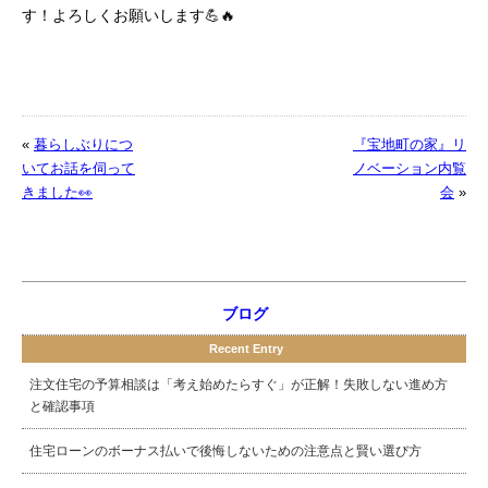
す！よろしくお願いします💪🔥
«
暮らしぶりにつ
『宝地町の家』リ
いてお話を伺って
ノベーション内覧
きました👀
会
»
ブログ
Recent Entry
注文住宅の予算相談は「考え始めたらすぐ」が正解！失敗しない進め方
と確認事項
住宅ローンのボーナス払いで後悔しないための注意点と賢い選び方