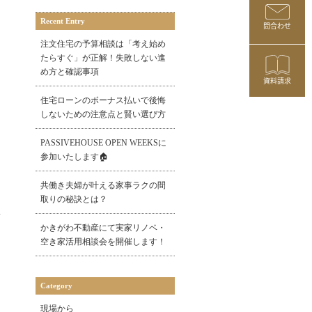
Recent Entry
問合わせ
注文住宅の予算相談は「考え始め
たらすぐ」が正解！失敗しない進
め方と確認事項
資料請求
住宅ローンのボーナス払いで後悔
しないための注意点と賢い選び方
PASSIVEHOUSE OPEN WEEKSに
参加いたします🏠
共働き夫婦が叶える家事ラクの間
取りの秘訣とは？
かきがわ不動産にて実家リノベ・
空き家活用相談会を開催します！
Category
現場から