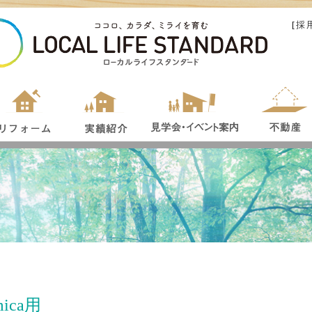
[
採
ica用