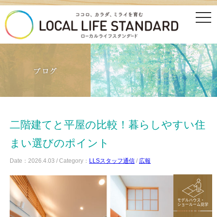
tog
nav
二階建てと平屋の比較！暮らしやすい住
まい選びのポイント
Date：2026.4.03 / Category：
LLSスタッフ通信
/
広報
モデルハウス・
ショールーム見学