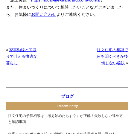
（施工実績：
https://local-life-standard.com/works/
）
また、住まいづくりについて相談したいことなどございました
ら、お気軽に
お問い合わせ
よりご連絡ください。
«
家事動線と間取
注文住宅の相談で
りで叶える快適な
何を聞くべきか後
暮らし
悔しない秘訣
»
ブログ
Recent Entry
注文住宅の予算相談は「考え始めたらすぐ」が正解！失敗しない進め方
と確認事項