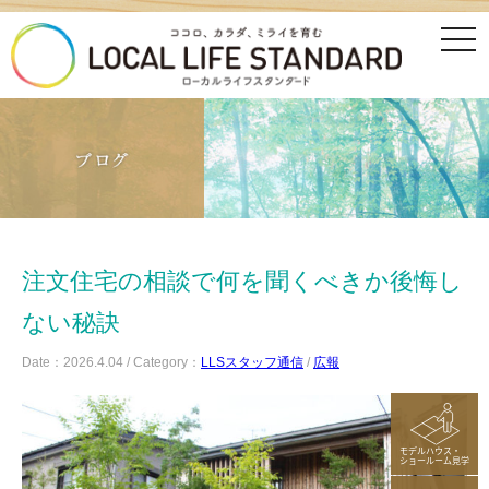
tog
nav
注文住宅の相談で何を聞くべきか後悔し
ない秘訣
Date：2026.4.04 / Category：
LLSスタッフ通信
/
広報
モデルハウス・
ショールーム見学