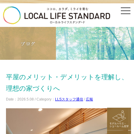
tog
nav
平屋のメリット・デメリットを理解し、
理想の家づくりへ
Date：2026.5.08 / Category：
LLSスタッフ通信
/
広報
モデルハウス・
ショールーム見学