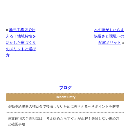
«
地元工務店で叶
木の家がもたらす
える！地域特性を
快適さと環境への
活かした家づくり
配慮メリット
»
のメリットと選び
方
ブログ
Recent Entry
高効率給湯器の補助金で後悔しないために押さえるべきポイントを解説
注文住宅の予算相談は「考え始めたらすぐ」が正解！失敗しない進め方
と確認事項