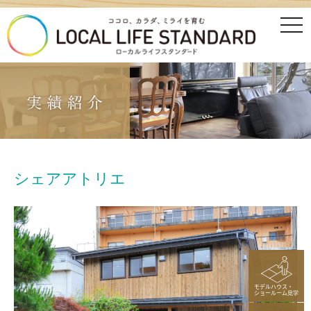
tog
nav
シェアアトリエ
モデルハウス・
ショールーム見学