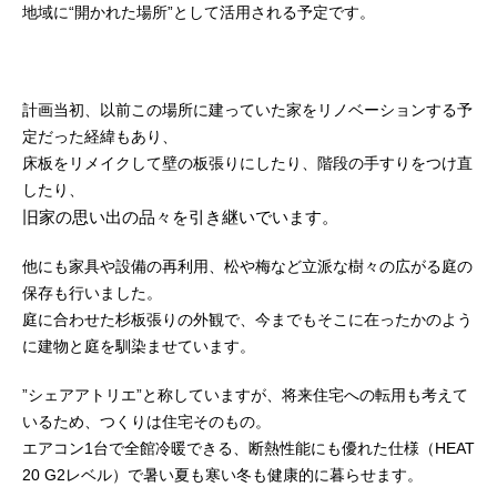
地域に“開かれた場所”として活用される予定です。
計画当初、以前この場所に建っていた家をリノベーションする予
定だった経緯もあり、
床板をリメイクして壁の板張りにしたり、階段の手すりをつけ直
したり、
旧家の思い出の品々を引き継いでいます。
他にも家具や設備の再利用、松や梅など立派な樹々の広がる庭の
保存も行いました。
庭に合わせた杉板張りの外観で、今までもそこに在ったかのよう
に建物と庭を馴染ませています。
”シェアアトリエ”と称していますが、将来住宅への転用も考えて
いるため、つくりは住宅そのもの。
エアコン1台で全館冷暖できる、断熱性能にも優れた仕様（HEAT
20 G2レベル）で暑い夏も寒い冬も健康的に暮らせます。