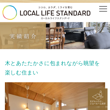
tog
nav
木とあたたかさに包まれながら眺望を
楽しむ住まい
モデルハウス・
ショールーム見学