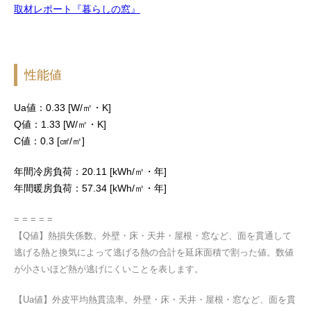
取材レポート『暮らしの窓』
性能値
Ua値：0.33 [W/㎡・K]
Q値：1.33 [W/㎡・K]
C値：0.3 [㎠/㎡]
年間冷房負荷：20.11 [kWh/㎡・年]
年間暖房負荷：57.34 [kWh/㎡・年]
= = = = =
【Q値】熱損失係数。外壁・床・天井・屋根・窓など、面を貫通して
逃げる熱と換気によって逃げる熱の合計を延床面積で割った値。数値
が小さいほど熱が逃げにくいことを表します。
【Ua値】外皮平均熱貫流率。外壁・床・天井・屋根・窓など、面を貫