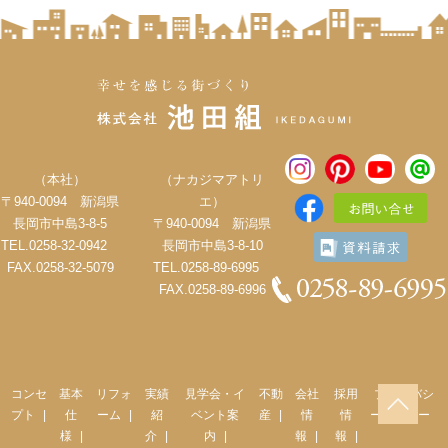
（本社）
（ナカジマアトリ
〒940-0094 新潟県
エ）
長岡市中島3-8-5
〒940-0094 新潟県
TEL.0258-32-0942
長岡市中島3-8-10
FAX.0258-32-5079
TEL.0258-89-6995
FAX.0258-89-6996
コンセ
基本
リフォ
実績
見学会・イ
不動
会社
採用
プライバシ
プト
仕
ーム
紹
ベント案
産
情
情
ーポリシー
様
介
内
報
報